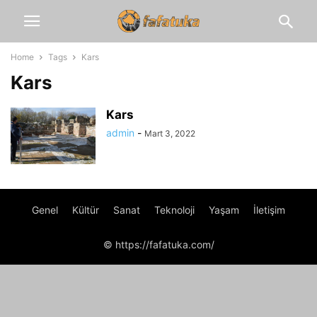
Home
Tags
Kars
Kars
Kars
admin
-
Mart 3, 2022
Genel
Kültür
Sanat
Teknoloji
Yaşam
İletişim
© https://fafatuka.com/