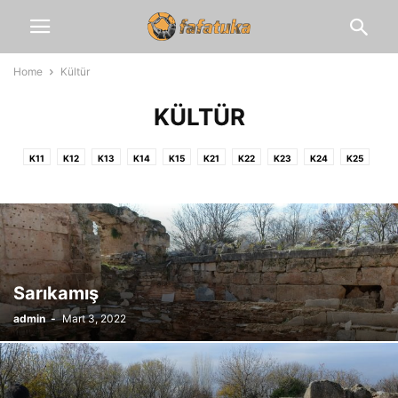
Home
Kültür
KÜLTÜR
K11
K12
K13
K14
K15
K21
K22
K23
K24
K25
K31
K32
K33
K34
K35
K41
K42
K43
K44
K45
K51
K52
K53
K54
K55
Sarıkamış
admin
-
Mart 3, 2022