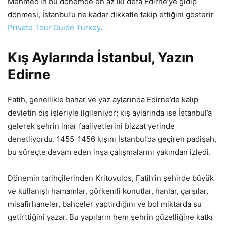
Mehmed’in bu dönemde en az iki defa Edirne’ye gidip
dönmesi, İstanbul’u ne kadar dikkatle takip ettiğini gösterir
Private Tour Guide Turkey
.
Kış Aylarında İstanbul, Yazın
Edirne
Fatih, genellikle bahar ve yaz aylarında Edirne’de kalıp
devletin dış işleriyle ilgileniyor; kış aylarında ise İstanbul’a
gelerek şehrin imar faaliyetlerini bizzat yerinde
denetliyordu. 1455-1456 kışını İstanbul’da geçiren padişah,
bu süreçte devam eden inşa çalışmalarını yakından izledi.
Dönemin tarihçilerinden Kritovulos, Fatih’in şehirde büyük
ve kullanışlı hamamlar, görkemli konutlar, hanlar, çarşılar,
misafirhaneler, bahçeler yaptırdığını ve bol miktarda su
getirttiğini yazar. Bu yapıların hem şehrin güzelliğine katkı