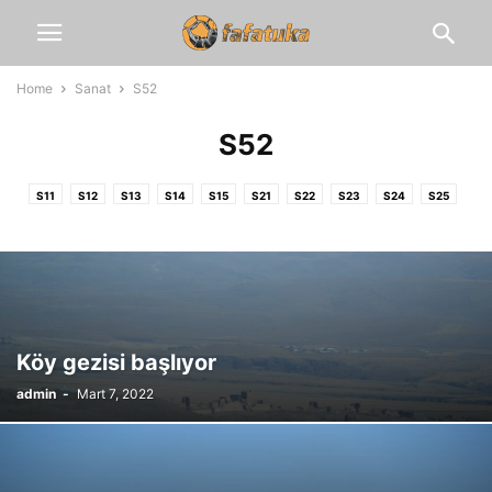
Home
Sanat
S52
S52
S11
S12
S13
S14
S15
S21
S22
S23
S24
S25
S31
S32
S33
S34
S35
S41
S42
S43
S44
S45
S51
S52
S53
S54
S55
Köy gezisi başlıyor
admin
-
Mart 7, 2022