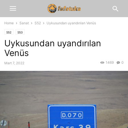
Home
Sanat
S52
Uykusundan uyandırılan Venüs
S52
S53
Uykusundan uyandırılan
Venüs
1469
0
Mart 7, 2022