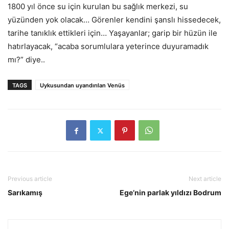
1800 yıl önce su için kurulan bu sağlık merkezi, su
yüzünden yok olacak… Görenler kendini şanslı hissedecek,
tarihe tanıklık ettikleri için… Yaşayanlar; garip bir hüzün ile
hatırlayacak, “acaba sorumlulara yeterince duyuramadık
mı?” diye..
TAGS
Uykusundan uyandırılan Venüs
Previous article
Next article
Sarıkamış
Ege’nin parlak yıldızı Bodrum